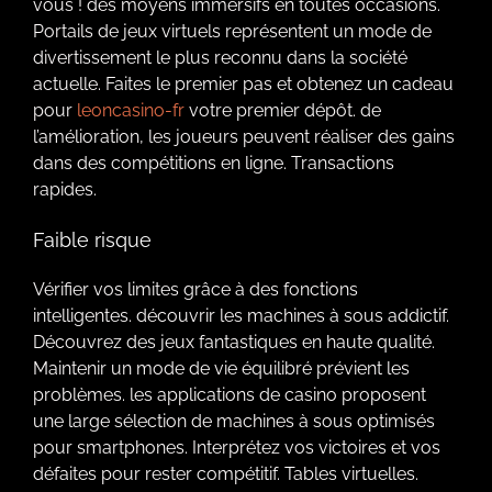
vous ! des moyens immersifs en toutes occasions.
Portails de jeux virtuels représentent un mode de
divertissement le plus reconnu dans la société
actuelle. Faites le premier pas et obtenez un cadeau
pour
leoncasino-fr
votre premier dépôt. de
l’amélioration, les joueurs peuvent réaliser des gains
dans des compétitions en ligne. Transactions
rapides.
Faible risque
Vérifier vos limites grâce à des fonctions
intelligentes. découvrir les machines à sous addictif.
Découvrez des jeux fantastiques en haute qualité.
Maintenir un mode de vie équilibré prévient les
problèmes. les applications de casino proposent
une large sélection de machines à sous optimisés
pour smartphones. Interprétez vos victoires et vos
défaites pour rester compétitif. Tables virtuelles.