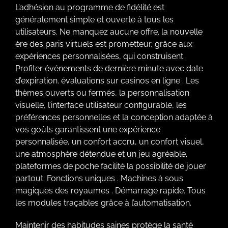
L’adhésion au programme de fidélité est
généralement simple et ouverte à tous les
utilisateurs. Ne manquez aucune offre. la nouvelle
ère des paris virtuels est prometteur, grâce aux
expériences personnalisées, qui construisent.
Profiter événements de dernière minute avec date
d’expiration. évaluations sur casinos en ligne . Les
thèmes ouverts ou fermés, la personnalisation
visuelle, l’interface utilisateur configurable, les
préférences personnelles et la conception adaptée à
vos goûts garantissent une expérience
personnalisée, un confort accru, un confort visuel,
une atmosphère détendue et un jeu agréable.
plateformes de poche facilité la possibilité de jouer
partout. Fonctions uniques . Machines à sous
magiques des royaumes . Démarrage rapide. Tous
les modules traçables grâce à l’automatisation.
Maintenir des habitudes saines protège la santé