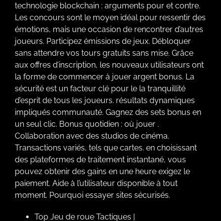
technologie blockchain : arguments pour et contre.
Les concours sont le moyen idéal pour ressentir des
émotions, mais une occasion de rencontrer d’autres
joueurs. Participez émissions de jeux. Débloquer
sans attendre vos tours gratuits sans mise. Grâce
aux offres d’inscription, les nouveaux utilisateurs ont
la forme de commencer à jouer argent bonus. La
sécurité est un facteur clé pour le la tranquillité
d’esprit de tous les joueurs. résultats dynamiques
impliqués communauté. Gagnez des sets bonus en
un seul clic. Bonus quotidien : où jouer .
Collaboration avec des studios de cinéma.
Transactions variés, tels que cartes. en choisissant
des plateformes de traitement instantané, vous
pouvez obtenir des gains en une heure exigez le
paiement. Aide à l’utilisateur disponible à tout
moment. Pourquoi essayer sites sécurisés.
Top Jeu de roue Tactiques |