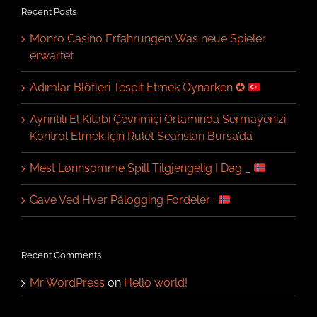
Recent Posts
Monro Casino Erfahrungen: Was neue Spieler
erwartet
Adımlar Blöfleri Tespit Etmek Oynarken ✪
Ayrıntılı El Kitabı Çevrimiçi Ortamında Sermayenizi
Kontrol Etmek Için Rulet Seansları Bursa’da
Mest Lønnsomme Spill Tilgjengelig I Dag _
Gave Ved Hver Pålogging Fordeler ·
Recent Comments
Mr WordPress
on
Hello world!