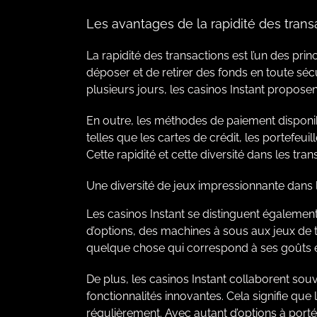
Les avantages de la rapidité des trans
La rapidité des transactions est l’un des pri
déposer et de retirer des fonds en toute séc
plusieurs jours, les casinos Instant propo
En outre, les méthodes de paiement disponib
telles que les cartes de crédit, les portefeui
Cette rapidité et cette diversité dans les tr
Une diversité de jeux impressionnante dans l
Les casinos Instant se distinguent également
d’options, des machines à sous aux jeux de 
quelque chose qui correspond à ses goûts et
De plus, les casinos Instant collaborent so
fonctionnalités innovantes. Cela signifie qu
régulièrement. Avec autant d’options à porté