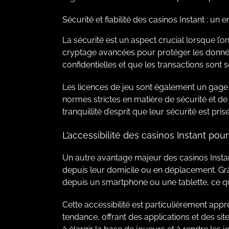
Sécurité et fiabilité des casinos Instant : un
La sécurité est un aspect crucial lorsque l’on
cryptage avancées pour protéger les données
confidentielles et que les transactions sont 
Les licences de jeu sont également un gage d
normes strictes en matière de sécurité et de
tranquillité d’esprit que leur sécurité est pri
L’accessibilité des casinos Instant pour
Un autre avantage majeur des casinos Instant
depuis leur domicile ou en déplacement. Grâc
depuis un smartphone ou une tablette, ce qui 
Cette accessibilité est particulièrement appr
tendance, offrant des applications et des site