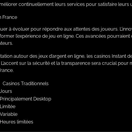
méliorer continuellement leurs services pour satisfaire leurs ut
n France
ntinuer à évoluer pour répondre aux attentes des joueurs. L’in
 transformer l’expérience de jeu en ligne. Ces avancées pourraien
ateurs.
ation autour des jeux d’argent en ligne, les casinos Instant 
L’accent sur la sécurité et la transparence sera crucial pour m
France.
Casinos Traditionnels
Jours
Principalement Desktop
Limitée
Variable
Heures limitées