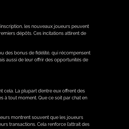
’inscription, les nouveaux joueurs peuvent
miers dépôts. Ces incitations attirent de
 ou des bonus de fidélité, qui récompensent
s aussi de leur offrir des opportunités de
 cela. La plupart d’entre eux offrent des
s à tout moment. Que ce soit par chat en
isateurs montrent souvent que les joueurs
urs transactions. Cela renforce l’attrait des