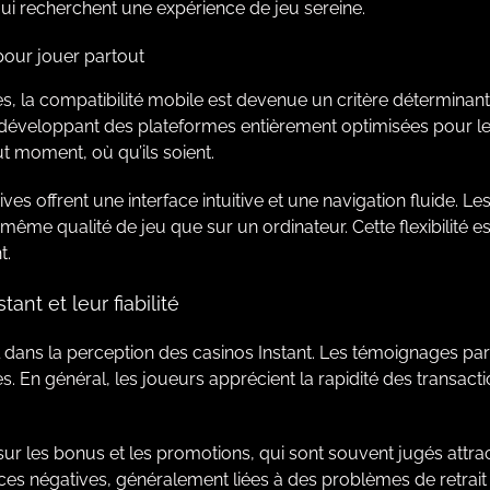
ui recherchent une expérience de jeu sereine.
pour jouer partout
s, la compatibilité mobile est devenue un critère déterminant
n développant des plateformes entièrement optimisées pour le
ut moment, où qu’ils soient.
ves offrent une interface intuitive et une navigation fluide. L
a même qualité de jeu que sur un ordinateur. Cette flexibilité 
t.
ant et leur fiabilité
l dans la perception des casinos Instant. Les témoignages par
 En général, les joueurs apprécient la rapidité des transactio
 sur les bonus et les promotions, qui sont souvent jugés attra
es négatives, généralement liées à des problèmes de retrait o