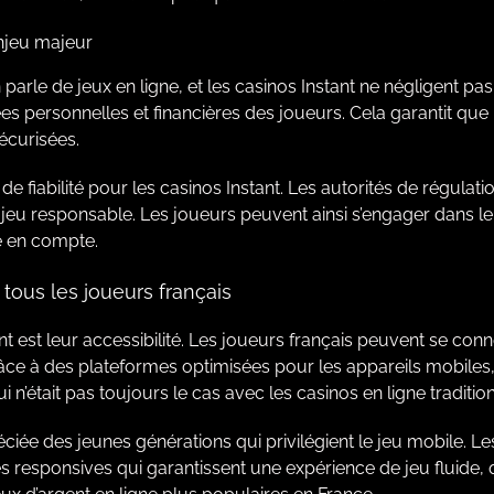
 enjeu majeur
 parle de jeux en ligne, et les casinos Instant ne négligent pas 
 personnelles et financières des joueurs. Cela garantit que l
sécurisées.
e fiabilité pour les casinos Instant. Les autorités de régulat
 jeu responsable. Les joueurs peuvent ainsi s’engager dans leu
se en compte.
 tous les joueurs français
 est leur accessibilité. Les joueurs français peuvent se conne
e à des plateformes optimisées pour les appareils mobiles, i
n’était pas toujours le cas avec les casinos en ligne tradition
éciée des jeunes générations qui privilégient le jeu mobile. Le
s responsives qui garantissent une expérience de jeu fluide, qu