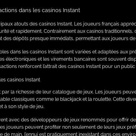
actions dans les casinos Instant
ncipaux atouts des casinos Instant. Les joueurs français appréc
urité et rapidement. Contrairement aux casinos traditionnels,
sent des dépôts presque immédiats, permettant aux joueurs d
les dans les casinos Instant sont variées et adaptées aux pr
lles électroniques et les virements bancaires sont souvent dispo
ansactions renforcent l’attrait des casinos Instant pour un pub
es casinos Instant
 par la richesse de leur catalogue de jeux. Les joueurs peuve
table classiques comme le blackjack et la roulette. Cette div
 à son style de jeu.
uvent avec des développeurs de jeux renommés pour offrir de
e les joueurs peuvent profiter non seulement de leurs jeux pr
e de main, l’ennui est pratiquement inexistant dans ces envir