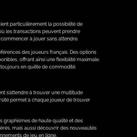
ient particulièrement la possibilité de
 où les transactions peuvent prendre
e commencer à jouer sans attendre.
éférences des joueurs français. Des options
nibles, offrant ainsi une flexibilité maximale.
lic toujours en quête de commodité.
nt s’attendre à trouver une multitude
ersité permet à chaque joueur de trouver
s graphismes de haute qualité et des
éférés, mais aussi découvrir des nouveautés
onnements de jeu en ligne.