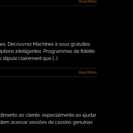
Read More
nnes. Découvrez Machines à sous gratuites.
ptions intelligentes. Programmes de fidélité
ipule clairement que [...]
Read More
imento ao cliente, especialmente ao ajudar
odem acessar sessões de cassino genuínas