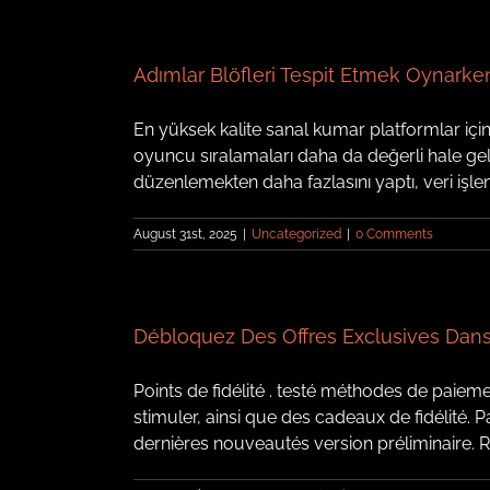
Adımlar Blöfleri Tespit Etmek Oynark
En yüksek kalite sanal kumar platformlar içi
oyuncu sıralamaları daha da değerli hale gelir.
düzenlemekten daha fazlasını yaptı, veri işlemen
August 31st, 2025
|
Uncategorized
|
0 Comments
Débloquez Des Offres Exclusives Dan
Points de fidélité . testé méthodes de paiem
stimuler, ainsi que des cadeaux de fidélité.
dernières nouveautés version préliminaire. Ré