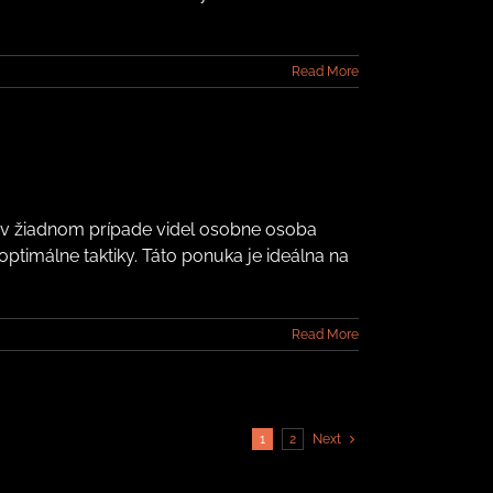
Read More
mňa v žiadnom prípade videl osobne osoba
ptimálne taktiky. Táto ponuka je ideálna na
Read More
1
2
Next