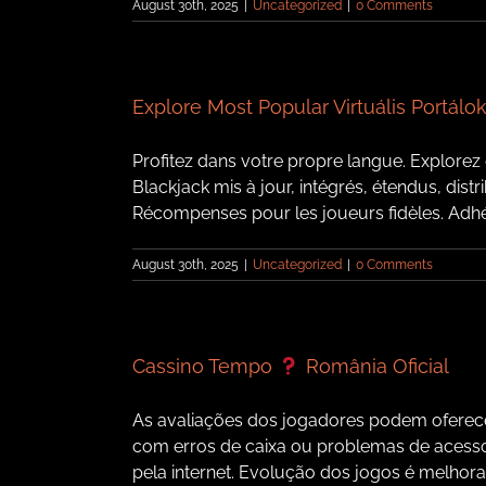
August 30th, 2025
|
Uncategorized
|
0 Comments
Explore Most Popular Virtuális Portálok
Profitez dans votre propre langue. Explorez
Blackjack mis à jour, intégrés, étendus, dis
Récompenses pour les joueurs fidèles. Adhé
August 30th, 2025
|
Uncategorized
|
0 Comments
Cassino Tempo
România Oficial
As avaliações dos jogadores podem oferecer
com erros de caixa ou problemas de acesso
pela internet. Evolução dos jogos é melhorad