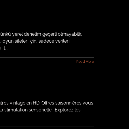
ünkü yerel denetim geçerli olmayabilir,
 oyun siteleri için, sadece verileri
[...]
Read More
itres vintage en HD. Offres saisonnières vous
 stimulation sensorielle . Explorez les